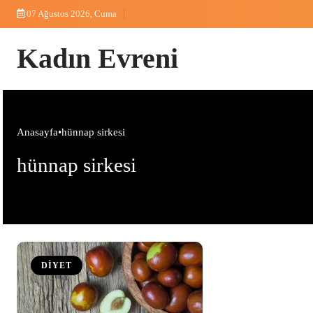
Skip
07 Ağustos 2026, Cuma
to
content
Kadın Evreni
Anasayfa
•
hünnap sirkesi
hünnap sirkesi
DİYET