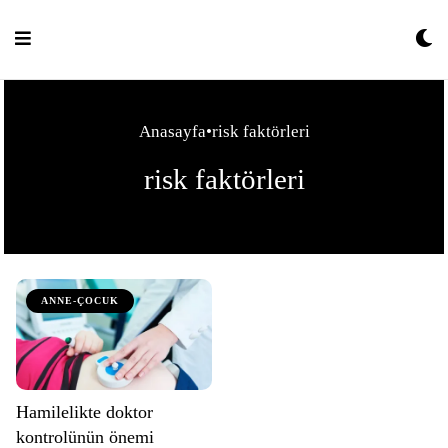
Skip
to
content
Anasayfa
•
risk faktörleri
risk faktörleri
ANNE-ÇOCUK
Hamilelikte doktor
kontrolünün önemi