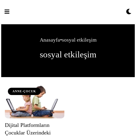
Skip
to
content
Anasayfa
•
sosyal etkileşim
sosyal etkileşim
ANNE-ÇOCUK
Dijital Platformların
Çocuklar Üzerindeki