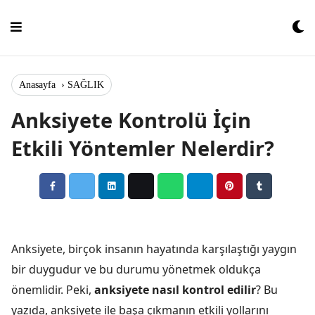
Skip
to
content
Anasayfa
›
SAĞLIK
Anksiyete Kontrolü İçin
Etkili Yöntemler Nelerdir?
Anksiyete, birçok insanın hayatında karşılaştığı yaygın
bir duygudur ve bu durumu yönetmek oldukça
önemlidir. Peki,
anksiyete nasıl kontrol edilir
? Bu
yazıda, anksiyete ile başa çıkmanın etkili yollarını