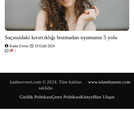
Saçınızdaki kıvırcıklığı bozmadan uyumanın 5 yolu
Kadın Evreni
10 Eylül 2024
0
5
kadinevreni.com © 2024. Tüm hakları
www.islamhanem.com
saklıdır.
Gizlilik Politikası
Çerez Politikası
Künye
Bize Ulaşın