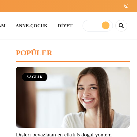
E-ÇOCUK
DİYET
POPÜLER
SAĞLIK
Dişleri beyazlatan en etkili 5 doğal yöntem