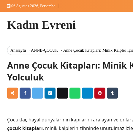
Skip
06 Ağustos 2026, Perşembe
to
content
Kadın Evreni
Anasayfa
›
ANNE-ÇOCUK
›
Anne Çocuk Kitapları: Minik Kalpler İçi
Anne Çocuk Kitapları: Minik K
Yolculuk
Çocuklar, hayal dünyalarının kapılarını aralayan ve onlar
çocuk kitapları
, minik kalplerin zihninde unutulmaz izl