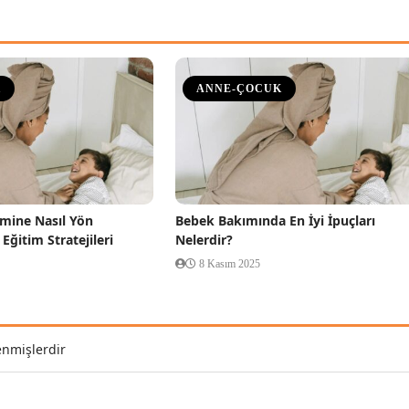
K
ANNE-ÇOCUK
imine Nasıl Yön
Bebek Bakımında En İyi İpuçları
i Eğitim Stratejileri
Nelerdir?
8 Kasım 2025
enmişlerdir