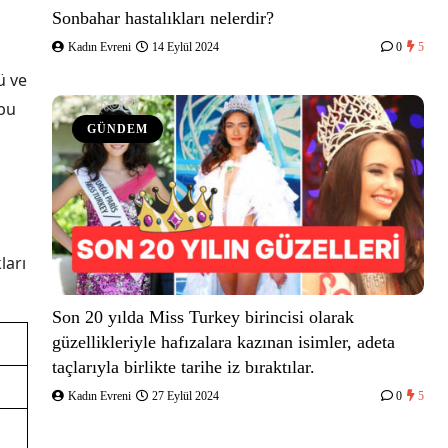
Sonbahar hastalıkları nelerdir?
Kadın Evreni
14 Eylül 2024
0
5
ü ve
 bu
GÜNDEM
ları
Son 20 yılda Miss Turkey birincisi olarak
güzellikleriyle hafızalara kazınan isimler, adeta
taçlarıyla birlikte tarihe iz bıraktılar.
Kadın Evreni
27 Eylül 2024
0
5