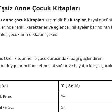
şsiz Anne Çocuk Kitapları
ru
anne çocuk kitapları
seçimidir. Bu
kitaplar
, hayal gücün
iklerinde renkli karakterler ve eğlenceli hikayeler barındıran
inler, çocukların dikkatini çeker.
r. Özellikle, anne ile çocuk arasındaki bağı güçlendiren
ların duygularını ifade etmesini sağlar ve hayatta karşılaşacak
p Adı
Yaş Aralığı
k Prens
7+
l ve Gül
5+