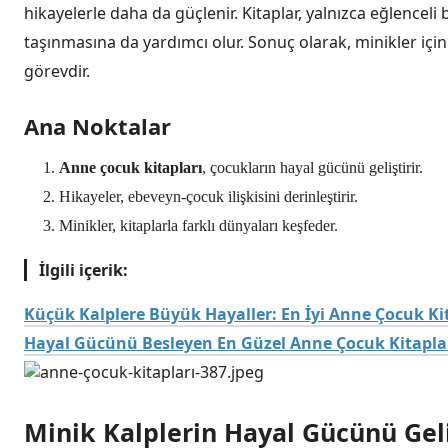
hikayelerle daha da güçlenir. Kitaplar, yalnızca eğlenceli
taşınmasına da yardımcı olur. Sonuç olarak, minikler içi
görevdir.
Ana Noktalar
Anne çocuk kitapları
, çocukların hayal gücünü geliştirir.
Hikayeler, ebeveyn-çocuk ilişkisini derinleştirir.
Minikler, kitaplarla farklı dünyaları keşfeder.
İlgili içerik:
Küçük Kalplere Büyük Hayaller: En İyi Anne Çocuk Ki
Hayal Gücünü Besleyen En Güzel Anne Çocuk Kitapla
Minik Kalplerin Hayal Gücünü Geli