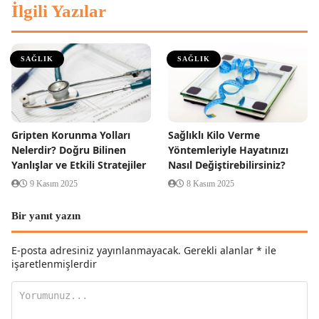
İlgili Yazılar
SAĞLIK
SAĞLIK
Gripten Korunma Yolları
Sağlıklı Kilo Verme
Nelerdir? Doğru Bilinen
Yöntemleriyle Hayatınızı
Yanlışlar ve Etkili Stratejiler
Nasıl Değiştirebilirsiniz?
9 Kasım 2025
8 Kasım 2025
Bir yanıt yazın
E-posta adresiniz yayınlanmayacak.
Gerekli alanlar
*
ile
işaretlenmişlerdir