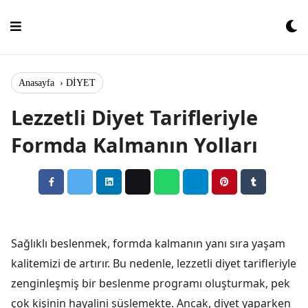
Skip
to
content
Anasayfa
›
DİYET
Lezzetli Diyet Tarifleriyle
Formda Kalmanın Yolları
Sağlıklı beslenmek, formda kalmanın yanı sıra yaşam
kalitemizi de artırır. Bu nedenle, lezzetli diyet tarifleriyle
zenginleşmiş bir beslenme programı oluşturmak, pek
çok kişinin hayalini süslemekte. Ancak, diyet yaparken