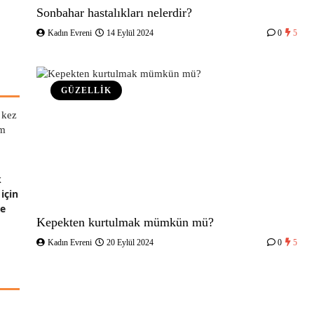
Sonbahar hastalıkları nelerdir?
Kadın Evreni
14 Eylül 2024
0
5
GÜZELLİK
k
için
de
Kepekten kurtulmak mümkün mü?
Kadın Evreni
20 Eylül 2024
0
5