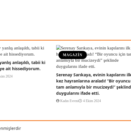
MAGAZİN
anlış anlaşıldı, tabii ki
ye ait hissediyorum.
Serenay Sarıkaya, evinin kapılarını il
kim 2024
kez hayranlarına araladı! “Bir oyuncu 
tam anlamıyla bir mucizeydi” şeklin
duygularını ifade etti.
Kadın Evreni
4 Ekim 2024
enmişlerdir