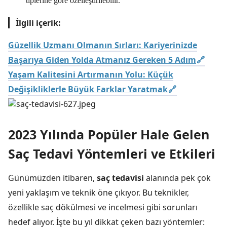
tiplerine göre özelleştirilebilir.
İlgili içerik:
Güzellik Uzmanı Olmanın Sırları: Kariyerinizde
Başarıya Giden Yolda Atmanız Gereken 5 Adım
Yaşam Kalitesini Artırmanın Yolu: Küçük
Değişikliklerle Büyük Farklar Yaratmak
2023 Yılında Popüler Hale Gelen
Saç Tedavi Yöntemleri ve Etkileri
Günümüzden itibaren,
saç tedavisi
alanında pek çok
yeni yaklaşım ve teknik öne çıkıyor. Bu teknikler,
özellikle saç dökülmesi ve incelmesi gibi sorunları
hedef alıyor. İşte bu yıl dikkat çeken bazı yöntemler: