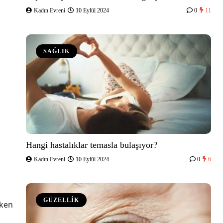
Kadın Evreni
10 Eylül 2024
0
11
SAĞLIK
Hangi hastalıklar temasla bulaşıyor?
Kadın Evreni
10 Eylül 2024
0
6
GÜZELLİK
rken