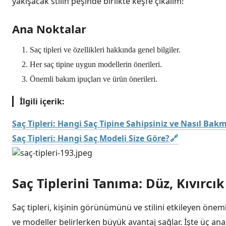
yakışacak stilin peşinde birlikte keşfe çıkalım!
Ana Noktalar
Saç tipleri ve özellikleri hakkında genel bilgiler.
Her saç tipine uygun modellerin önerileri.
Önemli bakım ipuçları ve ürün önerileri.
İlgili içerik:
Saç Tipleri: Hangi Saç Tipine Sahipsiniz ve Nasıl Bakm
Saç Tipleri: Hangi Saç Modeli Size Göre?
Saç Tiplerini Tanıma: Düz, Kıvırcık
Saç tipleri, kişinin görünümünü ve stilini etkileyen önem
ve modeller belirlerken büyük avantaj sağlar. İşte üç ana s