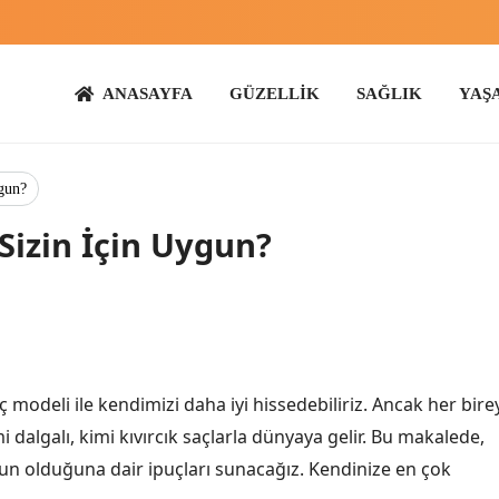
ANASAYFA
GÜZELLİK
SAĞLIK
YAŞAM
ANN
ygun?
 Sizin İçin Uygun?
odeli ile kendimizi daha iyi hissedebiliriz. Ancak her birey
mi dalgalı, kimi kıvırcık saçlarla dünyaya gelir. Bu makalede,
gun olduğuna dair ipuçları sunacağız. Kendinize en çok