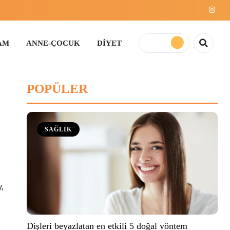
E-ÇOCUK
DİYET
POPÜLER
SAĞLIK
,
Dişleri beyazlatan en etkili 5 doğal yöntem