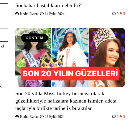
Sonbahar hastalıkları nelerdir?
Kadın Evreni
14 Eylül 2024
0
5
GÜNDEM
izi
k
Son 20 yılda Miss Turkey birincisi olarak
güzellikleriyle hafızalara kazınan isimler, adeta
taçlarıyla birlikte tarihe iz bıraktılar.
Kadın Evreni
27 Eylül 2024
0
5