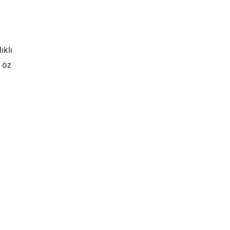
ıklı
 öz