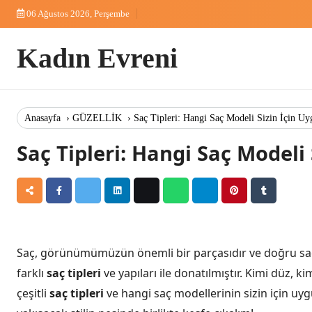
Skip
06 Ağustos 2026, Perşembe
to
content
Kadın Evreni
Anasayfa
›
GÜZELLİK
›
Saç Tipleri: Hangi Saç Modeli Sizin İçin U
Saç Tipleri: Hangi Saç Modeli
Saç, görünümümüzün önemli bir parçasıdır ve doğru saç m
farklı
saç tipleri
ve yapıları ile donatılmıştır. Kimi düz, ki
çeşitli
saç tipleri
ve hangi saç modellerinin sizin için uy