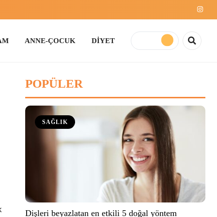
E-ÇOCUK
DİYET
POPÜLER
SAĞLIK
k
Dişleri beyazlatan en etkili 5 doğal yöntem