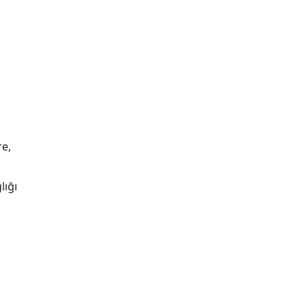
re,
lığı