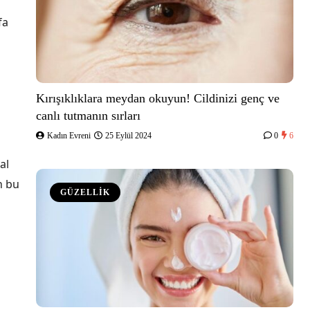
fa
Kırışıklıklara meydan okuyun! Cildinizi genç ve
canlı tutmanın sırları
Kadın Evreni
25 Eylül 2024
0
6
al
n bu
GÜZELLİK