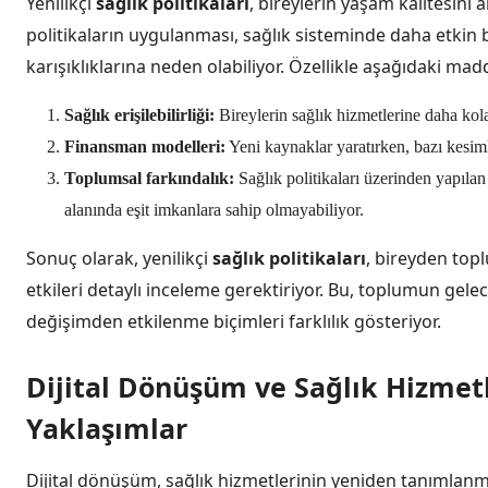
Yenilikçi
sağlık politikaları
, bireylerin yaşam kalitesini 
politikaların uygulanması, sağlık sisteminde daha etki
karışıklıklarına neden olabiliyor. Özellikle aşağıdaki m
Sağlık erişilebilirliği:
Bireylerin sağlık hizmetlerine daha kolay
Finansman modelleri:
Yeni kaynaklar yaratırken, bazı kesimle
Toplumsal farkındalık:
Sağlık politikaları üzerinden yapılan 
alanında eşit imkanlara sahip olmayabiliyor.
Sonuç olarak, yenilikçi
sağlık politikaları
, bireyden top
etkileri detaylı inceleme gerektiriyor. Bu, toplumun gele
değişimden etkilenme biçimleri farklılık gösteriyor.
Dijital Dönüşüm ve Sağlık Hizmetl
Yaklaşımlar
Dijital dönüşüm, sağlık hizmetlerinin yeniden tanımlanma