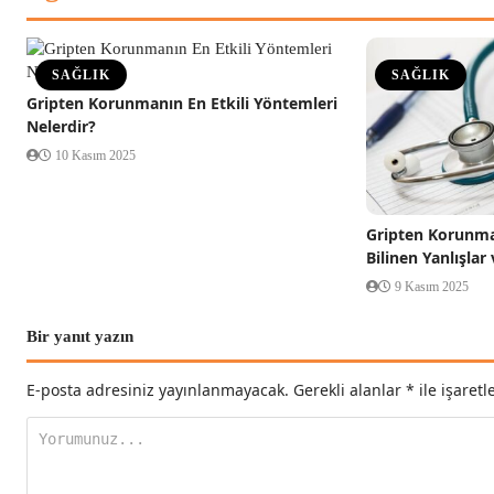
SAĞLIK
SAĞLIK
Gripten Korunmanın En Etkili Yöntemleri
Nelerdir?
10 Kasım 2025
Gripten Korunma 
Bilinen Yanlışlar 
9 Kasım 2025
Bir yanıt yazın
E-posta adresiniz yayınlanmayacak.
Gerekli alanlar
*
ile işaretl