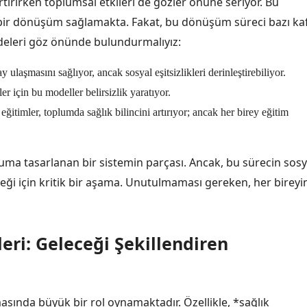
artırırken toplumsal etkileri de gözler önüne seriyor. Bu
n bir dönüşüm sağlamakta. Fakat, bu dönüşüm süreci bazı ka
addeleri göz önünde bulundurmalıyız:
 ulaşmasını sağlıyor, ancak sosyal eşitsizlikleri derinleştirebiliyor.
r için bu modeller belirsizlik yaratıyor.
eğitimler, toplumda sağlık bilincini artırıyor; ancak her birey eğitim
luma tasarlanan bir sistemin parçası. Ancak, bu sürecin sosy
ceği için kritik bir aşama. Unutulmaması gereken, her bireyi
eri: Geleceği Şekillendiren
sında büyük bir rol oynamaktadır. Özellikle, *sağlık