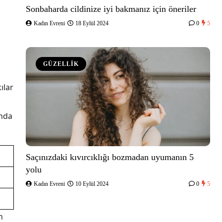
Sonbaharda cildinize iyi bakmanız için öneriler
Kadın Evreni
18 Eylül 2024
0
5
GÜZELLİK
ılar
ında
Saçınızdaki kıvırcıklığı bozmadan uyumanın 5
yolu
Kadın Evreni
10 Eylül 2024
0
5
n