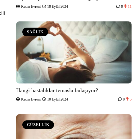
Kadın Evreni
10 Eylül 2024
0
11
ili
SAĞLIK
Hangi hastalıklar temasla bulaşıyor?
Kadın Evreni
10 Eylül 2024
0
6
GÜZELLİK