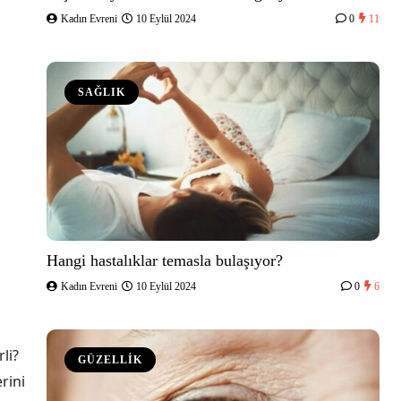
Kadın Evreni
10 Eylül 2024
0
11
SAĞLIK
Hangi hastalıklar temasla bulaşıyor?
Kadın Evreni
10 Eylül 2024
0
6
li?
GÜZELLİK
rini