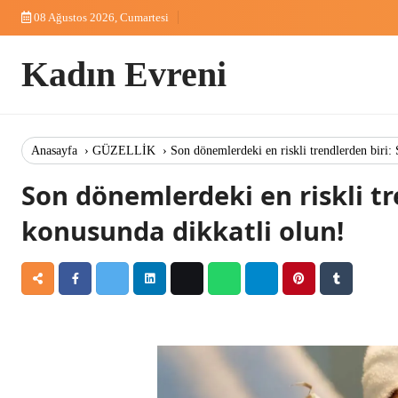
Skip
08 Ağustos 2026, Cumartesi
to
content
Kadın Evreni
Anasayfa
›
GÜZELLİK
›
Son dönemlerdeki en riskli trendlerden biri:
Son dönemlerdeki en riskli tr
konusunda dikkatli olun!