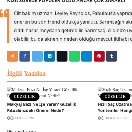
KISA SÜREDE POPÜLER OLDU ANCAK ÇOK ZARARLI
Cilt bakım uzmanı Leyley Reynolds, Fabulous’a yaptığı
öneren bu son trend oldukça yanıltıcı. Sarımsağın akn
ciddi hasar meydana getirebilir. Sarımsağı cildinize u
olabilir, bu da aknenin neden olduğu mevcut iltihabı d
İlgili Yazılar
GÜZELLİK
GÜZELLİK
Makyaj Bazı Ne İşe Yarar? Güzellik
Hızlı Saç Uzatma 
Ritualinizdeki Önemi Nedir?
Yöntemler Hangi
11 Kasım 2025
10 Kasım 2025
Bir yanıt yazın