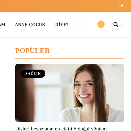
E-ÇOCUK
DİYET
POPÜLER
SAĞLIK
Dişleri beyazlatan en etkili 5 doğal yöntem