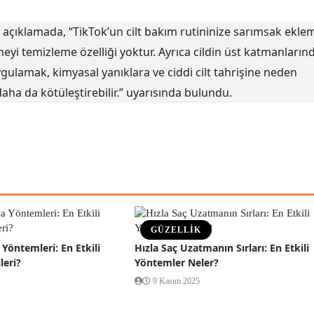
 açıklamada, “TikTok’un cilt bakım rutininize sarımsak ekle
eyi temizleme özelliği yoktur. Ayrıca cildin üst katmanların
ygulamak, kimyasal yanıklara ve ciddi cilt tahrişine neden
aha da kötüleştirebilir.” uyarısında bulundu.
GÜZELLİK
Yöntemleri: En Etkili
Hızla Saç Uzatmanın Sırları: En Etkili
leri?
Yöntemler Neler?
9 Kasım 2025