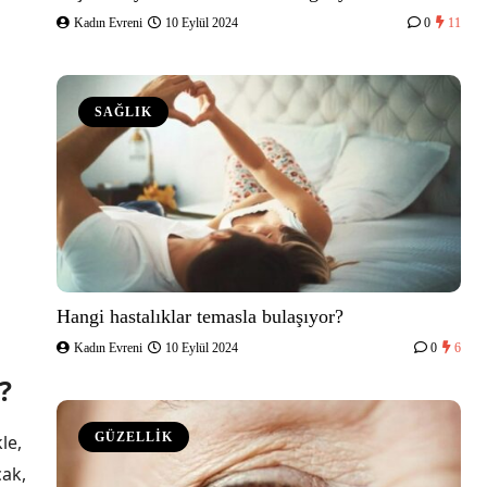
Kadın Evreni
10 Eylül 2024
0
11
SAĞLIK
Hangi hastalıklar temasla bulaşıyor?
Kadın Evreni
10 Eylül 2024
0
6
?
GÜZELLİK
le,
cak,