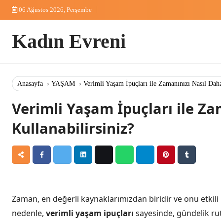
Skip
06 Ağustos 2026, Perşembe
to
content
Kadın Evreni
Anasayfa
›
YAŞAM
›
Verimli Yaşam İpuçları ile Zamanınızı Nasıl Daha
Verimli Yaşam İpuçları ile Za
Kullanabilirsiniz?
Zaman, en değerli kaynaklarımızdan biridir ve onu etkili b
nedenle,
verimli yaşam ipuçları
sayesinde, gündelik rut