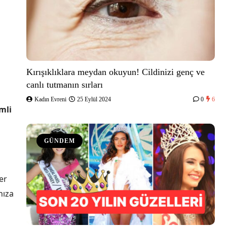
Kırışıklıklara meydan okuyun! Cildinizi genç ve
canlı tutmanın sırları
Kadın Evreni
25 Eylül 2024
0
6
mli
GÜNDEM
er
nıza