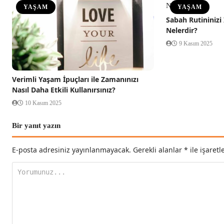
YAŞAM
YAŞAM
Sabah Rutininizi 
Nelerdir?
9 Kasım 2025
Verimli Yaşam İpuçları ile Zamanınızı
Nasıl Daha Etkili Kullanırsınız?
10 Kasım 2025
Bir yanıt yazın
E-posta adresiniz yayınlanmayacak.
Gerekli alanlar
*
ile işaretl