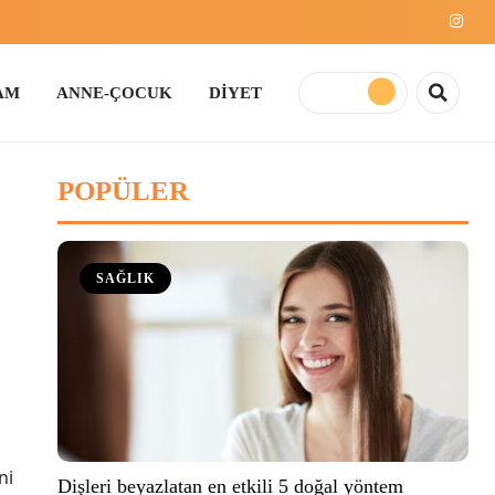
E-ÇOCUK
DİYET
POPÜLER
SAĞLIK
ni
Dişleri beyazlatan en etkili 5 doğal yöntem